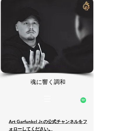
rfunke
rfunke
公式ウェブサイト
魂に響く調和
魂に響く調和
Art Garfunkel Jr.の公式チャンネルをフ
ォローしてください。