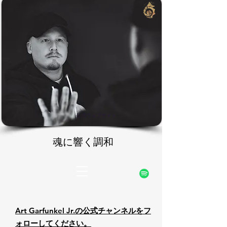
rfunke
rfunke
公式ウェブサイト
魂に響く調和
魂に響く調和
Art Garfunkel Jr.の公式チャンネルをフ
ォローしてください。