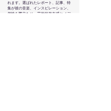
れます。選ばれたレポート、記事、特
集が彼の音楽、インスピレーション、
個性を際立たせ、芸術的存在感とメデ
ィアの注目が調和する流れるような体
験を提供します。
ポッドキャスト

ポッドキャスト では、Art Garfunkel 
Jr. とのインタビューや対談を通じて、
彼の思考世界や芸術的成長に触れること
ができます。個人的な考察、インスピレ