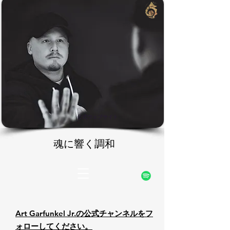
rfunke
rfunke
公式ウェブサイト
魂に響く調和
魂に響く調和
Art Garfunkel Jr.の公式チャンネルをフ
ォローしてください。