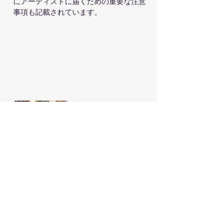
にアーティストに届くための重要な注意
事項も記載されています。
ファンミーティング

Art Garfunkel Jr. のファンミーティン
グは、ファンがアーティストと直接会
う機会を提供します。

サブページでは、過去および今後のミ
ーティング、参加条件、運営に関する