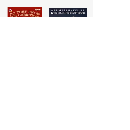
inglese.
25 novembre 
18 dicembre 
2022

2022

Wenn es Nacht 
Do They Know 
wird in Harlem / 
It’s Christmas 
When a Man 
(membro del 
Loves a Woman

progetto 
Interpretazione 
Schlager 
sensibile di un 
Youngstars)

classico soul, con 
Progetto 
un abile mix di 
collettivo che 
tedesco e inglese.
cattura lo spirito 
del Natale.