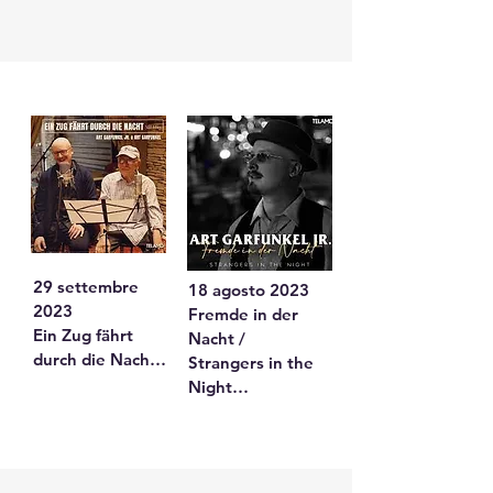
libertà e 
My Head

cambiamento.
Inno ottimista alla 
speranza e alla 
gestione delle 
difficoltà, che 
unisce tradizione 
e modernità.
29 settembre 
18 agosto 2023

2023

Fremde in der 
Ein Zug fährt 
Nacht / 
durch die Nacht 
Strangers in the 
/ 500 Miles

Night

Canzone piena di 
Ballata su 
nostalgia e 
incontri fugaci e 
speranza.
solitudine, in 
tedesco e 