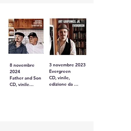
Advent è il primo 
album di Natale 
di Art Garfunkel 
Jr., con una 
raccolta di 
classici festivi e 
canzoni 
tradizionali 
reinterpretate 
nel suo stile 
3 novembre 2023

8 novembre 
unico. Tre brani 
Evergreen

2024

speciali con suo 
CD, vinile, 
Father and Son

padre, Art 
edizione da 
CD, vinile

Garfunkel, 
collezione

Art Garfunkel 
aggiungono 
Questo album 
padre e figlio 
calore, 
dimostra 
presentano il 
riflessione e 
l’interpretazione 
loro primo album 
magia natalizia.

unica di Art 
insieme, che 
Garfunkel Jr. di 
unisce tradizione 
Tracklist CD (14 
classici immortali 
musicale e 