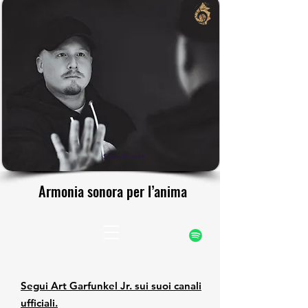
rfunke
rfunke
Sito ufficiale
Armonia sonora per l’anima
Armonia sonora per l’anima
Segui Art Garfunkel Jr. sui suoi canali
ufficiali.