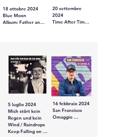
figlio.
durch den 
20 settembre 
18 ottobre 2024

Regenbogen / 
2024

Blue Moon

Bridge Over 
Time After Time

Album: Father and 
Troubled Water

Album: Father 
Son

Der Condor 
and Son

Classico arricchito 
zieht 
Espressione di 
da profonda 
(Jojoremix) / El 
stabilità e fiducia, 
emozione grazie al 
Condor Pasa

con le voci di 
duetto armonico, 
Raum des 
padre e figlio.
solo in inglese.
Schweigens 
(Jojoremix) / 
The Sound of 
Silence

Stille Nacht
16 febbraio 2024

5 luglio 2024

San Francisco

Mich stört kein 
Omaggio 
Regen und kein 
musicale a una 
Wind / Raindrops 
città simbolo di 
Keep Falling on 