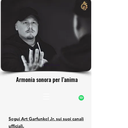
rfunke
rfunke
Sito ufficiale
Armonia sonora per l’anima
Armonia sonora per l’anima
Segui Art Garfunkel Jr. sui suoi canali
ufficiali.