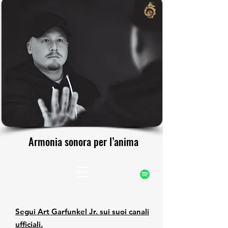
rfunke
rfunke
Sito ufficiale
Armonia sonora per l’anima
Armonia sonora per l’anima
Segui Art Garfunkel Jr. sui suoi canali
ufficiali.