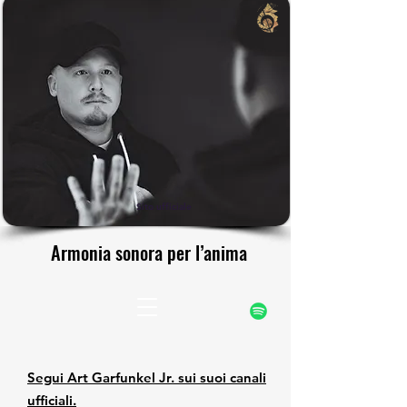
rfunke
rfunke
Sito ufficiale
Armonia sonora per l’anima
Armonia sonora per l’anima
Segui Art Garfunkel Jr. sui suoi canali
ufficiali.