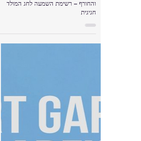
Art Garfunkel Jr. מציג: חג המולד
והחורף – רשימת השמעה לחג המולד
חגיגית