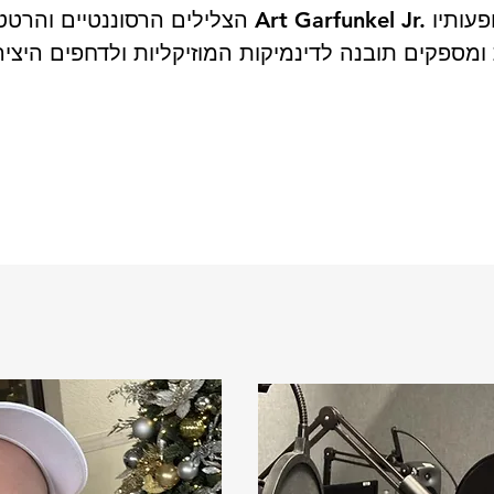
הצלילים הרסוננטיים והרטט החי של עבודתו של l Jr
ומספקים תובנה לדינמיקות המוזיקליות ולדחפים היצי