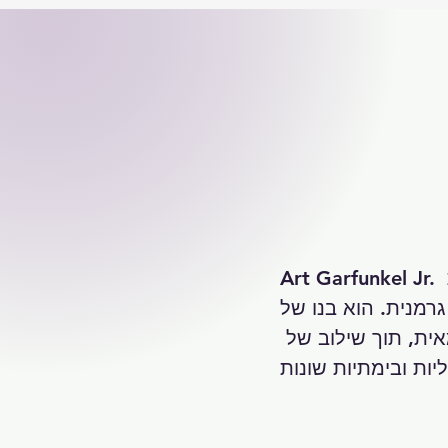
Art Garfunkel Jr. הוא זמר ומבצע בעל נוכחות בימתית בינלאומית, שעבודתו האמנותית 
של Art Garfunkel ונמנה 
עם מסורת מוזיקלית שבתוכה הוא מפתח את דרכו האמנותית העצמאית, תוך שילוב של 