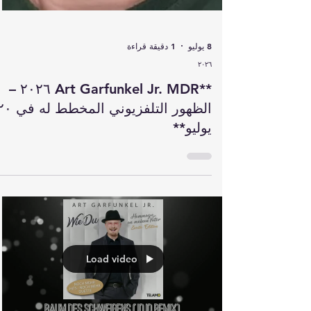
8 يوليو
1 دقيقة قراءة
٢٠٢٦
**Art Garfunkel Jr. MDR ٢٠٢٦ –
الظهور التلفزيوني المخطط ل
يوليو**