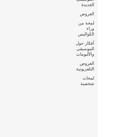
الجديدة
العروض
لمحة من
وراء
الكواليس
أفكار حول
الموسيقى
والألبومات
العروض
التلفزيونية
لمحات
شخصية