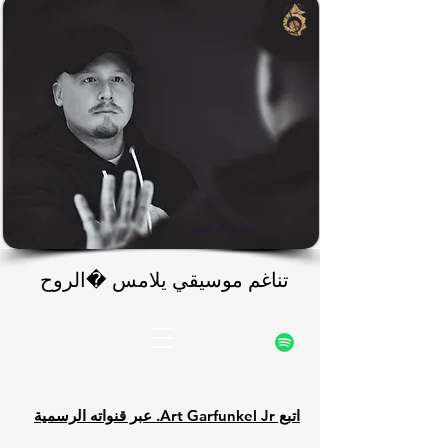
rfunke
rfunke
الموقع الرسمي
تناغم موسيقي يلامس الروح
تناغم موسيقي يلامس �الروح
اتبع Art Garfunkel Jr. عبر قنواته الرسمية