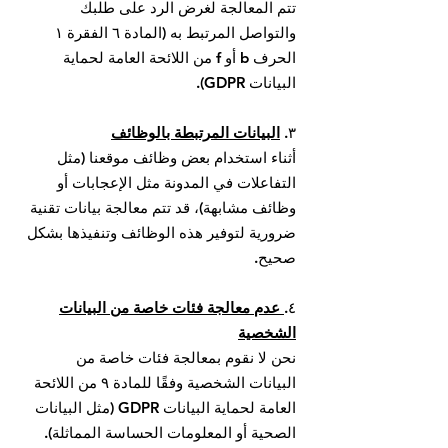
تتم المعالجة لغرض الرد على طلبك
والتواصل المرتبط به (المادة ٦ الفقرة ١
الحرف b أو f من اللائحة العامة لحماية
البيانات GDPR).
٣.
البيانات المرتبطة بالوظائف
أثناء استخدام بعض وظائف موقعنا (مثل
التفاعلات في المدونة مثل الإعجابات أو
وظائف مشابهة)، قد تتم معالجة بيانات تقنية
ضرورية لتوفير هذه الوظائف وتنفيذها بشكل
صحيح.
٤.
عدم معالجة فئات خاصة من البيانات
الشخصية
نحن لا نقوم بمعالجة فئات خاصة من
البيانات الشخصية وفقًا للمادة ٩ من اللائحة
العامة لحماية البيانات GDPR (مثل البيانات
الصحية أو المعلومات الحساسة المماثلة).