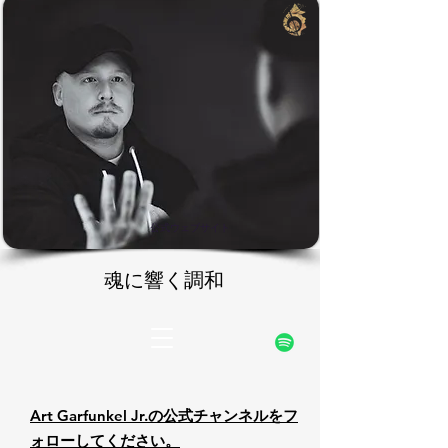
rfunke
rfunke
公式ウェブサイト
魂に響く調和
魂に響く調和
Art Garfunkel Jr.の公式チャンネルをフ
ォローしてください。