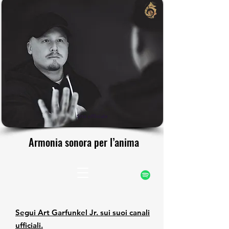
rfunke
rfunke
Sito ufficiale
Armonia sonora per l’anima
Armonia sonora per l’anima
Segui Art Garfunkel Jr. sui suoi canali
ufficiali.