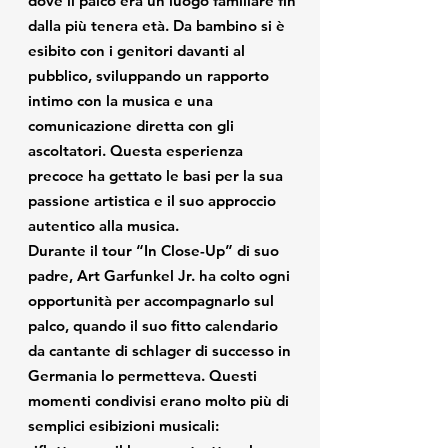
dove il palco era un luogo familiare fin
supportato da una 
cinquant’anni, ha 
la varietà artistica 
profonda armonia 
scoperto e 
dalla più tenera età. Da bambino si è
e il talento 
musicale che 
supportato 
esibito con i genitori davanti al
eccezionale 
riflette la loro 
innumerevoli 
pubblico, sviluppando un rapporto
dell’intera 
lunga storia 
stelle mondiali, 
intimo con la musica e una
famiglia, ma ha 
condivisa sul 
da Whitney 
comunicazione diretta con gli
anche offerto 
palco. L’atmosfera 
Houston e Alicia 
un’opportunità 
ascoltatori. Questa esperienza
del Parco 
Keys a Bruce 
rara di vivere da 
precoce ha gettato le basi per la sua
HaYarkon ha 
Springsteen.

vicino il forte 
fornito il contesto 
passione artistica e il suo approccio
legame familiare 
perfetto per 
La serata di gala 
autentico alla musica.
sul palco. Fin 
questo incontro 
per il compleanno 
Durante il tour “In Close-Up” di suo
dall’infanzia, Art 
sonoro, che è 
di Clive Davis, 
padre, Art Garfunkel Jr. ha colto ogni
Garfunkel Jr. è 
rimasto nel cuore 
tenutasi nel 
opportunità per accompagnarlo sul
profondamente 
del pubblico 
prestigioso Stern 
legato all’eredità 
palco, quando il suo fitto calendario
molto tempo 
Auditorium della 
musicale della 
da cantante di schlager di successo in
dopo.
Carnegie Hall, è 
famiglia, un 
Germania lo permetteva. Questi
stato un evento 
legame che si è 
straordinario che 
momenti condivisi erano molto più di
percepito in ogni 
ha celebrato la 
semplici esibizioni musicali:
brano.

carriera e 