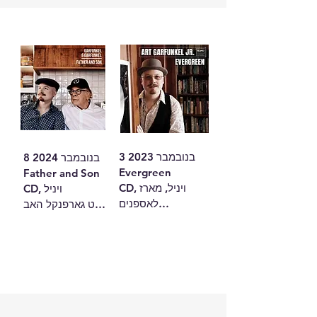
הראשון של ארט 
גארפנקל הבן, 
הכולל אוסף של 
קלאסיקות חג 
מסורתיות ושירי חג 
מולד, בפרשנות 
ייחודית משלו. 
שלושה שירים 
מיוחדים עם אביו, 
ארט גארפנקל, 
3 בנובמבר 2023

8 בנובמבר 2024

מוסיפים חום, רגש 
Evergreen

Father and Son

וקסם חגיגי.

CD, ויניל, מארז 
CD, ויניל

לאספנים

ארט גארפנקל האב 
רשימת שירי CD 
אלבום זה ממחיש את 
והבן מציגים את 
(14 שירים)

הפרשנות הייחודית 
האלבום המשותף 
א. Auld Lang 
של ארט גארפנקל 
הראשון שלהם, 
Syne

ג'וניור לקלאסיקות 
המאחד מסורת 
ב. Weißer 
נצחיות מז'אנרים 
מוזיקלית וקירבה 
Winterwald

שונים. הבחירה 
אישית. כל השירים 
ג. Heute Nacht 
משקפת את העושר 
הם דואטים בין אב 