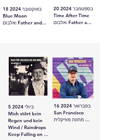
Raum des 
20 בספטמבר 2024

18 באוקטובר 2024

Schweigens 
Time After Time

Blue Moon

(Jojoremix) / 
אלבום: Father and 
אלבום: Father and 
The Sound of 
Son

Son

Silence

הבעה של יציבות 
קלאסיקה מעשירה עם 
Stille Nacht
ואמון, עם קולות 
עומק רגשי בזכות 
האב והבן.
הדואט ההרמוני, 
באנגלית בלבד.
16 בפברואר 2024

5 ביולי 2024

San Francisco

Mich stört kein 
מחווה מוזיקלית 
Regen und kein 
לעיר סמלית של 
Wind / Raindrops 
חופש ושינוי.
Keep Falling on 