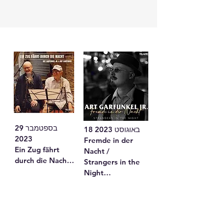
My Head

המנון אופטימי על 
תקווה והתמודדות עם 
קשיים, משלבת 
מסורת ומודרניות.
29 בספטמבר 
18 באוגוסט 2023

2023

Fremde in der 
Ein Zug fährt 
Nacht / 
durch die Nacht 
Strangers in the 
/ 500 Miles

Night

שיר מלא נוסטלגיה 
בלדה על פגישות 
ותקווה.
חולפות ובדידות, 
בגרמנית ובאנגלית.