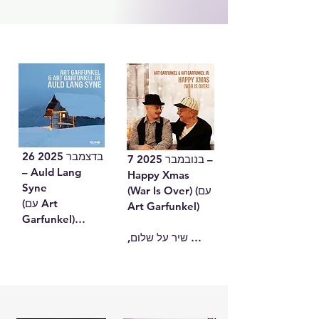
Morgen / Morning 
wird in Harlem / 
Has Broken

When a Man 
Wieder daheim / 
Loves a Woman

Homeward Bound

Cecilia

Ich leb’ allein auf 
Raum des 
einer Insel / I Am 
Schweigens / 
a Rock

Sound of 
Raum des 
Silence

Schweigens / The 
Du sollst die 
Sound of Silence
Tränen niemals 
26 בדצמבר 2025 
7 בנובמבר 2025 – 
seh’n / Crying in 
– Auld Lang 
Happy Xmas 
the Rain

Syne

(War Is Over) (עם 
Was für dich in 
(עם Art 
Art Garfunkel)

den Sternen 
Garfunkel)

steht / Keep 
שיר על שלום, 
the Customers 
שיר על זיכרון, 
תקווה ואנושיות – 
Satisfied

חיבור והתחלות 
מבוצע כדואט בין 
Scarborough 
חדשות – בפרשנות 
אב לבנו, מחבר 
Fair

על־זמנית של אב 
שתי דורות.

Im selben Boot 
ובן.

אלבום: Advent