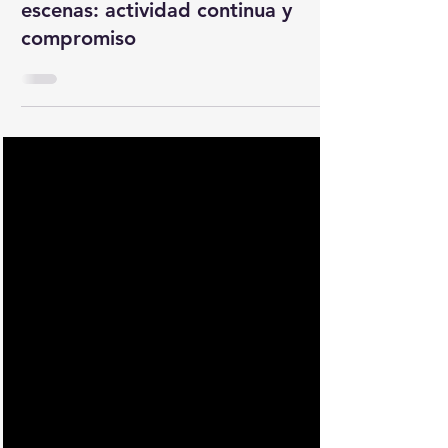
31 may
1 min de lectura
2026
Art Garfunkel Jr. detrás de las
escenas: actividad continua y
compromiso