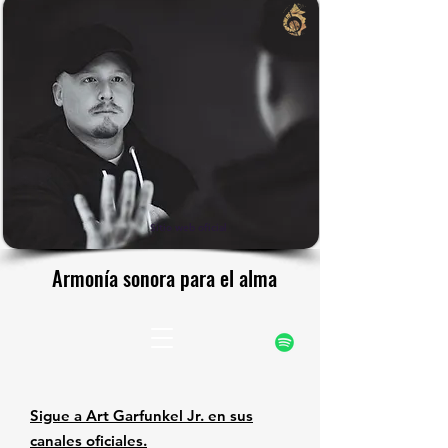
rfunke
rfunke
Sitio web oficial
Armonía sonora para el alma
Armonía sonora para el alma
Sigue a Art Garfunkel Jr. en sus
canales oficiales.