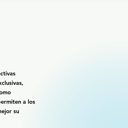
ctivas
xclusivas,
 como
permiten a los
ejor su