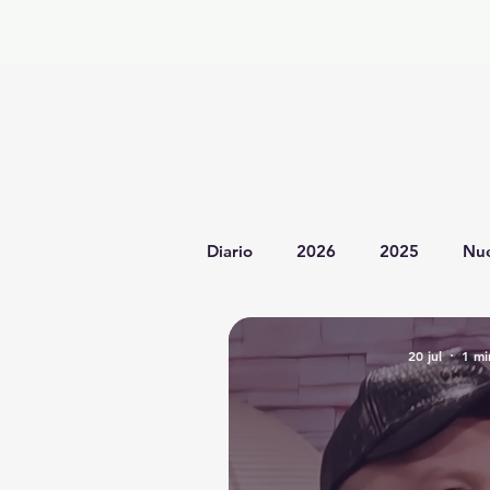
Diario
2026
2025
Nue
Reflexiones sobre Música y Á
20 jul
1 mi