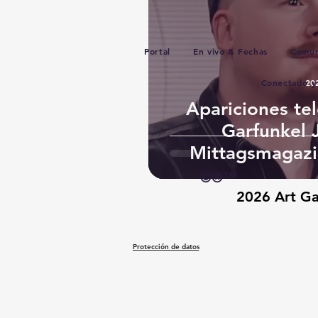
Portal
En vivo & Fechas
Comun
Conectado y 
20
Apariciones tel
Garfunkel 
Mittagsmagaz
©®™
2026 Art Gar
Protección de datos