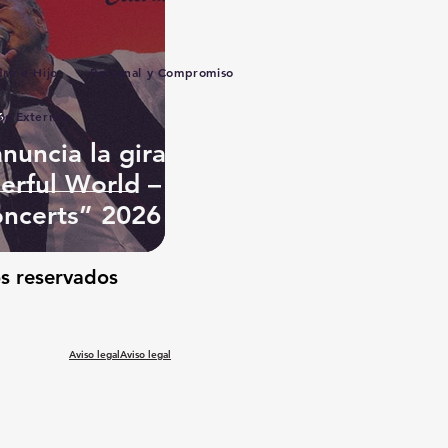
re e Hijo
Personal y Compromiso
os Externos
6
nuncia la gira
rful World –
oncerts” 2026
os reservados
Aviso legalAviso legal