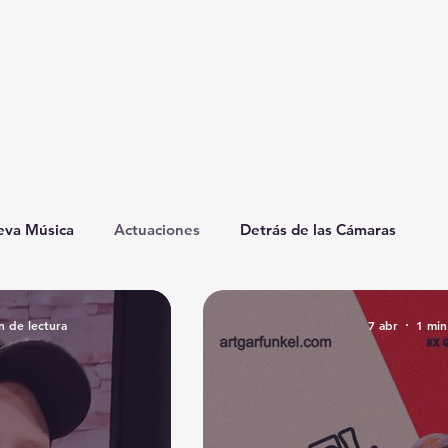
va Música
Actuaciones
Detrás de las Cámaras
lbumes
Apariciones en TV
Perspectivas Personales
n de lectura
7 abr
1 min