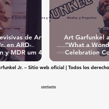
icados & Crónica
Carrera y Música
Medios y Proyectos
Pad
Digital
26
Recurs
202
evisivas de Art
Art Garfunkel a
Jr. en ARD-
“What a Wonde
in y MDR um 4
Celebration C
funkel Jr. – Sitio web oficial | Todos los derech
contacto