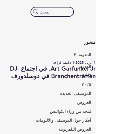
يبحث
منشور
المدونة
1 أبريل 2025
1 دقيقة قراءة
المدونة
Art Garfunkel Jr. في اجتماع DJ-
Branchentreffen في دوسلدورف
٢٠٢٦
٢٠٢٥
الموسيقى الجديدة
العروض
لمحة من وراء الكواليس
أفكار حول الموسيقى والألبومات
العروض التلفزيونية