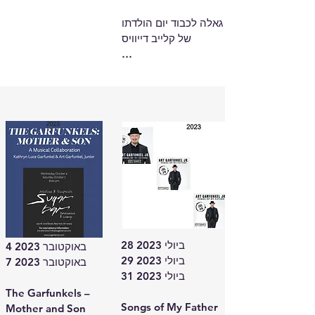
בלעדיים במועדון 
גאלה לכבוד יום הולדתו 
המיתולוגי Café 
של קלייב דייוויס

Carlyle במנהטן. 
בנובמבר 2024, כל 
Stern Auditorium / 
המשפחה חזרה לבמה 
Carnegie Hall

תחת השם „The 
Garfunkels“. ארט 
ניו יורק, NY

גארפנקל ג'וניור הופיע 
ארה"ב

לצד אביו ארט גארפנקל 
ושאר בני המשפחה, 
ב-29 באפריל 2024 
והציג תוכנית בין-דורית 
התקבצו אמנים 
מלאה במוזיקה, 
בינלאומיים רבים בהיכל 
זיכרונות וחיבור אישי.

קרנגי ההיסטורי לערב 
גאלה יוצא דופן לכבוד 
באווירה האלגנטית של 
יום הולדתו של אייקון 
מועדון המוזיקה 
28 ביולי 2023

4 באוקטובר 2023

המוזיקה קלייב דייוויס.

ההיסטורי בניו יורק, 
29 ביולי 2023

7 באוקטובר 2023

הלהקה הציגה מבחר 
31 ביולי 2023

ארט גארפנקל ג'וניור 
שירים משמעותיים – 
The Garfunkels – 
היה חלק מהערב 
שנשאו רגעים שקטים, 
Songs of My Father

Mother and Son
