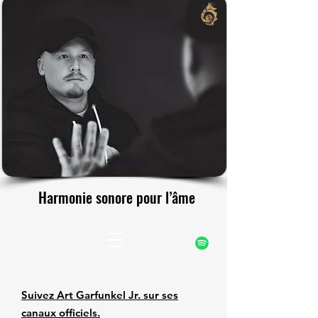
rfunke
rfunke
Site officiel
Harmonie sonore pour l’âme
Harmonie sonore pour l’âme
Suivez Art Garfunkel Jr. sur ses
canaux officiels.