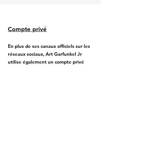
Compte privé
En plus de ses canaux officiels sur les
réseaux sociaux, Art Garfunkel Jr
utilise également un compte privé
Facebook destiné exclusivement aux
échanges personnels avec ses amis et
sa famille. En raison du caractère privé
de ce compte, les demandes d’amitié
provenant des fans ne peuvent pas
être acceptées. Nous vous prions donc
de bien vouloir vous abstenir
d’envoyer de telles demandes. Pour
toutes les informations officielles,
demandes et mises à jour, Art