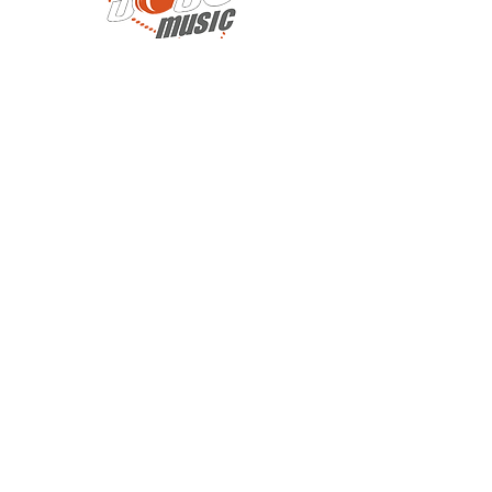
©®™
2026 Art Garfunkel Jr. – Site officiel |
Tous droits réservés
contact
Mentions légales
Protection des données