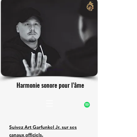
rfunke
rfunke
Site officiel
Harmonie sonore pour l’âme
Harmonie sonore pour l’âme
Suivez Art Garfunkel Jr. sur ses
canaux officiels.