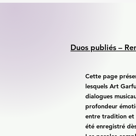
Duos publiés – Re
Cette page présen
lesquels Art Garfu
dialogues musicaux
profondeur émotion
entre tradition e
été enregistré dè