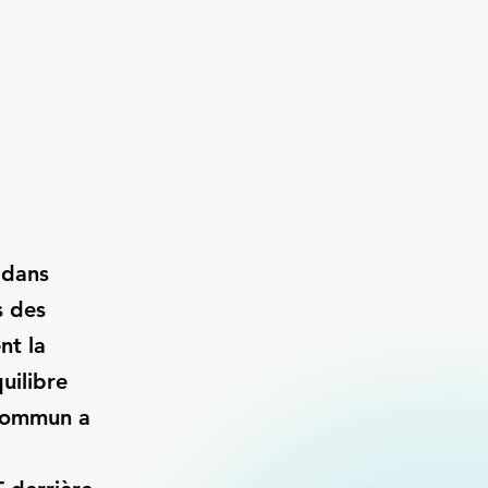
 dans
s des
nt la
uilibre
 commun a