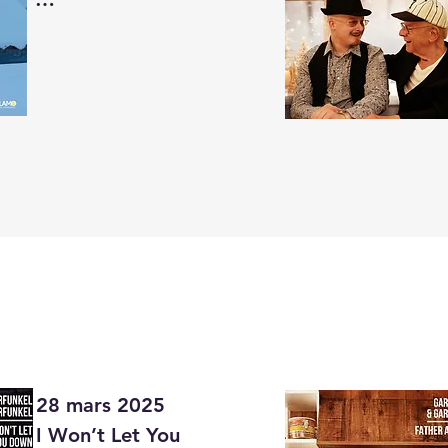
Album : Advent

Ce duo réunit Art 
Garfunkel Jr. et son 
père Art Garfunkel 
dans une nouvelle 
interprétation du 
classique de Noël 
anglais « The First 
Noel ». La fusion 
harmonieuse de leurs 
voix crée une 
atmosphère 
28 mars 2025

chaleureuse, festive 
I Won’t Let You 