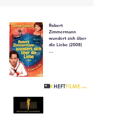
Robert 
Zimmermann 
wundert sich über 
die Liebe (2008)

Film d’auteur 
réalisé par 
Leander 
Haußmann – Art 
Garfunkel Jr. y 
apparaît 
brièvement dans 
son propre rôle.

Le film raconte 
l’histoire de 
Robert 