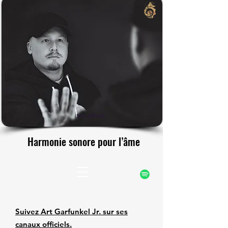
rfunke
rfunke
Site officiel
Harmonie sonore pour l’âme
Harmonie sonore pour l’âme
Suivez Art Garfunkel Jr. sur ses
canaux officiels.