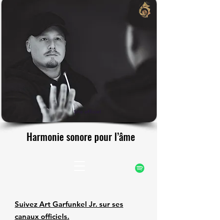
rfunke
rfunke
Site officiel
Harmonie sonore pour l’âme
Harmonie sonore pour l’âme
Suivez Art Garfunkel Jr. sur ses
canaux officiels.