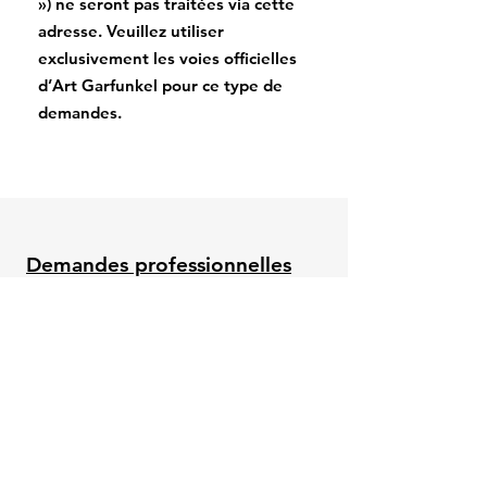
») ne seront pas traitées via cette
adresse. Veuillez utiliser
exclusivement les voies officielles
d’Art Garfunkel pour ce type de
demandes.
Demandes professionnelles
Pour les demandes de réservation, de
presse, d’interviews ou autres
questions professionnelles, merci
d’utiliser la section contact officielle sur
ce site web.