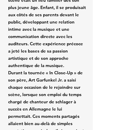
scène était un lieu familier dès son
soutenue par une 
décennies, il a 
diversité 
profonde 
découvert et 
plus jeune âge. Enfant, il se produisait
artistique et le 
harmonie 
soutenu 
aux côtés de ses parents devant le
talent 
musicale reflétant 
d’innombrables 
public, développant une relation
remarquable de 
leur longue 
stars mondiales, 
intime avec la musique et une
toute la famille, 
histoire commune 
de Whitney 
communication directe avec les
mais elle a aussi 
sur scène. 
Houston et Alicia 
offert une rare 
auditeurs. Cette expérience précoce
L’atmosphère du 
Keys à Bruce 
opportunité de 
a jeté les bases de sa passion
parc HaYarkon a 
Springsteen.

vivre de près leur 
offert le cadre 
artistique et de son approche
lien familial étroit 
idéal à cette 
La soirée 
authentique de la musique.
sur scène. Depuis 
rencontre sonore, 
anniversaire en 
Durant la tournée « In Close-Up » de
sa plus tendre 
qui a longtemps 
l’honneur de 
son père, Art Garfunkel Jr. a saisi
enfance, Art 
résonné dans le 
Clive Davis, 
chaque occasion de le rejoindre sur
Garfunkel Jr. est 
cœur du public.
organisée dans le 
profondément lié 
scène, lorsque son emploi du temps
prestigieux Stern 
à l’héritage 
chargé de chanteur de schlager à
Auditorium de 
musical de sa 
succès en Allemagne le lui
Carnegie Hall, fut 
famille, connexion 
un événement 
permettait. Ces moments partagés
profonde qui s’est 
exceptionnel 
allaient bien au-delà de simples
ressentie dans 
célébrant la 