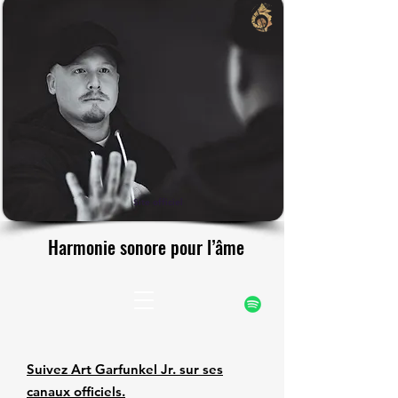
rfunke
rfunke
Site officiel
Harmonie sonore pour l’âme
Harmonie sonore pour l’âme
Suivez Art Garfunkel Jr. sur ses
canaux officiels.