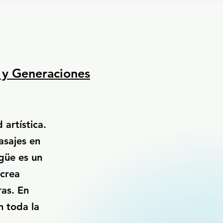
s y Generaciones
 artística.
asajes en
ngüe es un
 crea
ras. En
n toda la