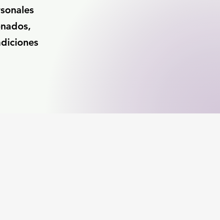
rsonales
onados,
adiciones