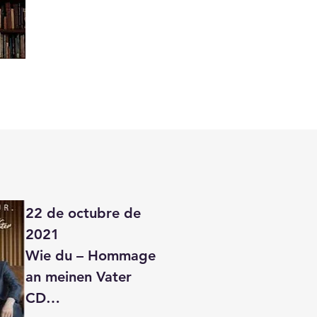
El álbum Evergreen 
muestra la 
interpretación única 
de Art Garfunkel Jr. 
de clásicos 
atemporales de 
varios géneros. La 
selección de temas 
refleja su amplitud 
22 de octubre de 
musical y demuestra 
2021

su sensibilidad por 
Wie du – Hommage 
melodías que 
an meinen Vater

conectan 
CD

generaciones. 