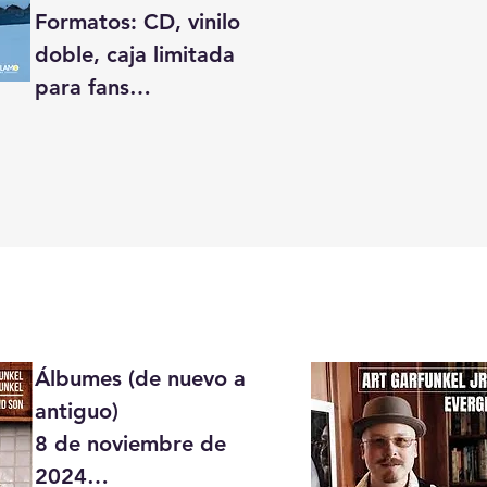
Formatos: CD, vinilo 
doble, caja limitada 
para fans

Advent es el primer 
álbum navideño de 
Art Garfunkel Jr., con 
una colección de 
clásicos festivos y 
canciones 
tradicionales de 
Álbumes (de nuevo a 
Navidad 
antiguo)

reinterpretadas a su 
8 de noviembre de 
propio estilo. Tres 
2024

pistas especiales con 