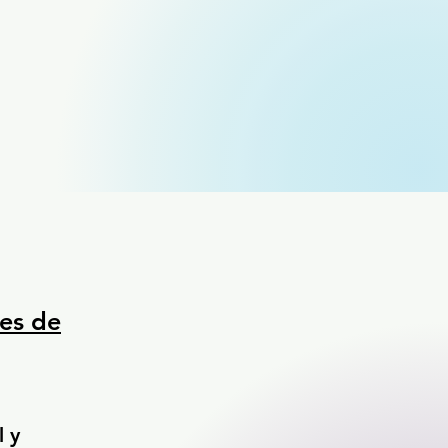
mes de
l y