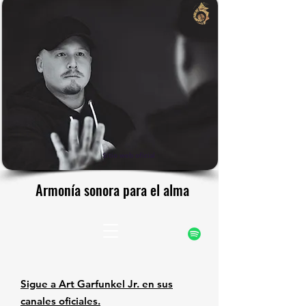
rfunke
rfunke
Sitio web oficial
Armonía sonora para el alma
Armonía sonora para el alma
Sigue a Art Garfunkel Jr. en sus
canales oficiales.