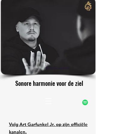
rfunke
rfunke
Officiële website
Sonore harmonie voor de ziel
Sonore harmonie voor de ziel
Volg Art Garfunkel Jr. op zijn officiële
kanalen.