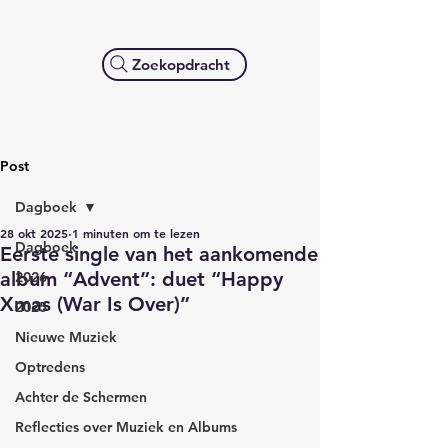
Zoekopdracht
Post
Dagboek
28 okt 2025
1 minuten om te lezen
Dagboek
Eerste single van het aankomende
album “Advent”: duet “Happy
2026
Xmas (War Is Over)”
2025
Nieuwe Muziek
Optredens
Achter de Schermen
Reflecties over Muziek en Albums