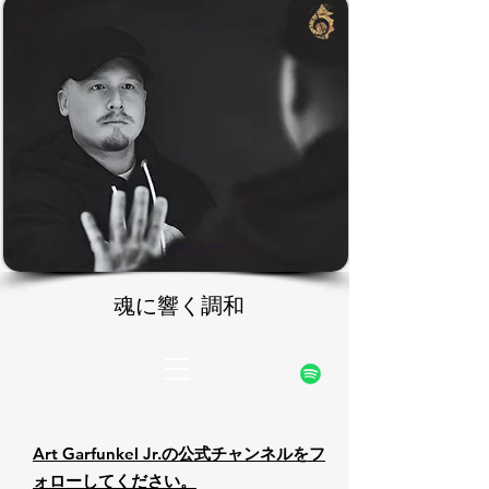
rfunke
rfunke
公式ウェブサイト
魂に響く調和
魂に響く調和
Art Garfunkel Jr.の公式チャンネルをフ
ォローしてください。