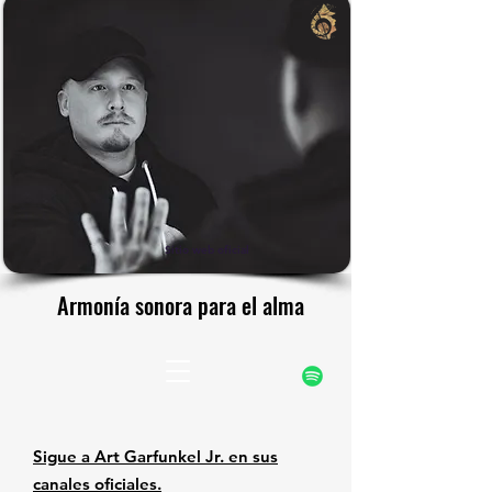
rfunke
rfunke
Sitio web oficial
Armonía sonora para el alma
Armonía sonora para el alma
Sigue a Art Garfunkel Jr. en sus
canales oficiales.