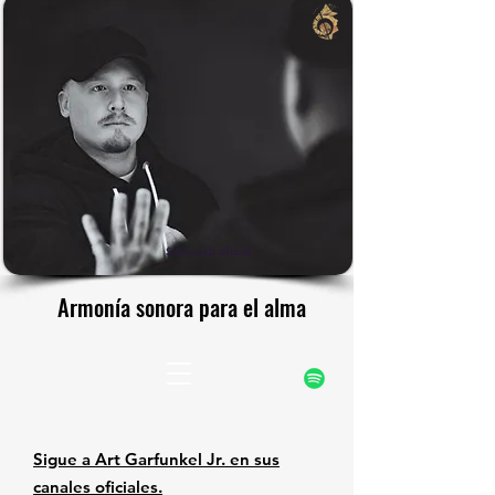
rfunke
rfunke
Sitio web oficial
Armonía sonora para el alma
Armonía sonora para el alma
Sigue a Art Garfunkel Jr. en sus
canales oficiales.