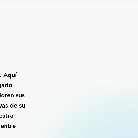
. Aquí
egado
loren sus
ivas de su
estra
 entre