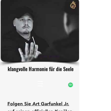
rfunke
rfunke
offizielle Webseite
klangvolle Harmonie für die Seele
klangvolle Harmonie für die Seele
Folgen Sie Art Garfunkel Jr.