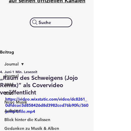
auf seinen offiziellen Kanälen
Suche
Beitrag
Journal
4. Juni
1 Min. Lesezeit
Journal
„Raum des Schweigens (Jojo
Remix)” als Covervideo
2026
veröffentlicht
2025
https://video.wixstatic.com/video/dc8261_
Neue Musik
0dfdeae3d858426d8d3982ced76b90fc/360
Auftritte
p/mp4/file.mp4
Blick hinter die Kulissen
Gedanken zu Musik & Alben